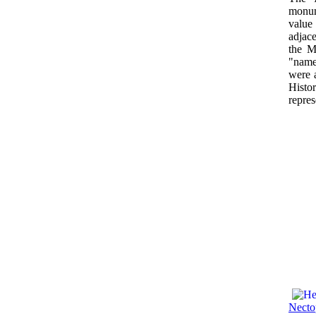
monum
value
adjace
the M
"name
were 
Histor
repres
Nectop