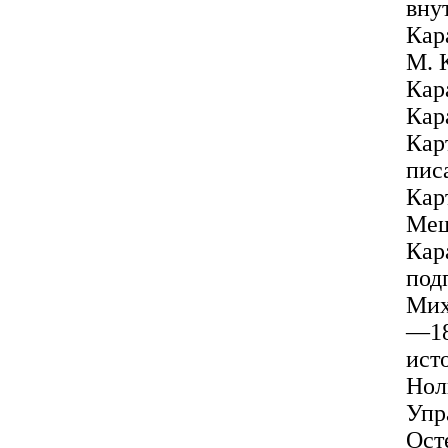
вну
Кар
М. 
Кар
Кар
Кар
пис
Кар
Ме
Кар
под
Мих
—18
ист
Но
Упр
Ост