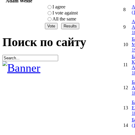
Adam Weide
А
I agree
8
(
I vote against
All the same
А
9
А
1
Поиск по сайту
Б
10
М
1
Б
К
11
А
1
Б
12
А
1
Б
13
Е
1
Б
14
(