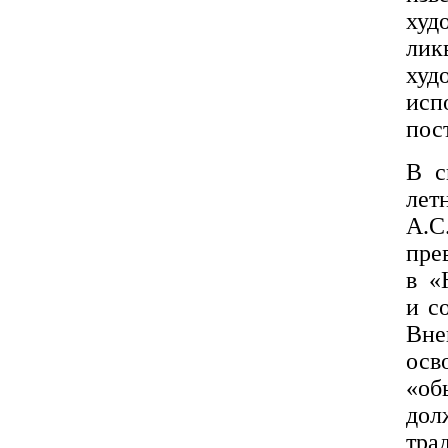
худ
лик
ху
ис
пос
В с
лет
А.
пре
в «
и с
Вне
ос
«о
дол
тра