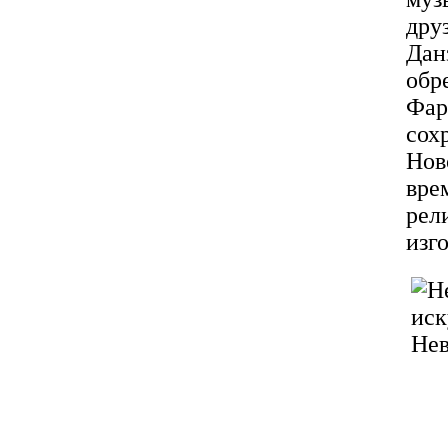
дру
Дан
обр
Фар
со
Нов
вре
рел
изг