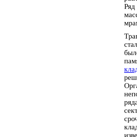
Ряд
ма
мра
Тра
ста
был
пам
кла
реш
Ор
неп
ряд
сек
сро
кла
изв