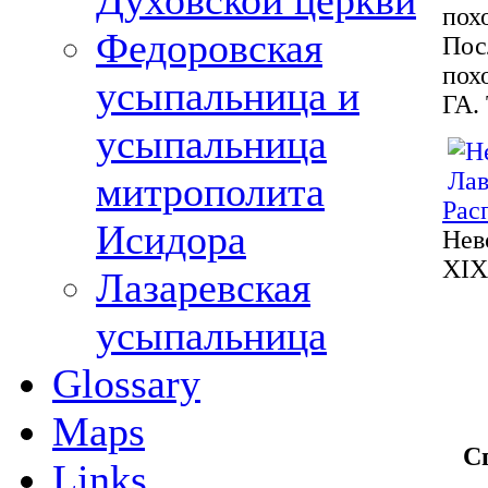
Духовской церкви
пох
Федоровская
Пос
пох
усыпальница и
ГА.
усыпальница
митрополита
Рас
Исидора
Нев
XIX 
Лазаревская
усыпальница
Glossary
Maps
С
Links