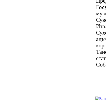
Пре
Гос
муз
Сув
Ита
Сух
адъ
кор
Тан
ст
Соб