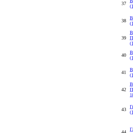
В
37
(
В
38
(
В
39
П
(
В
40
(
В
41
(
В
42
П
1
Г
43
(
Г
44