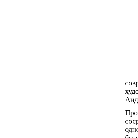
сов
худ
Анд
Пр
сос
одн
был