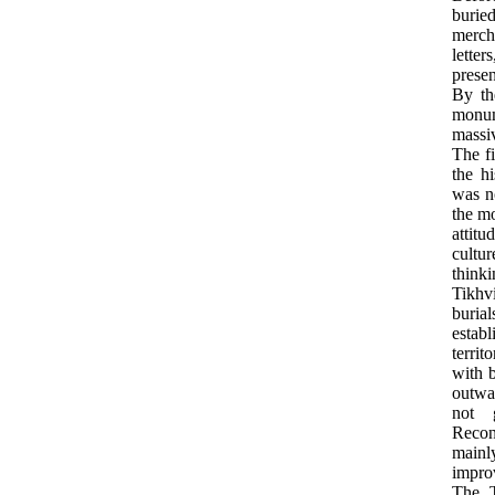
burie
merch
letter
presen
By th
monume
massiv
The fi
the h
was no
the m
attitu
cultu
think
Tikhv
buria
estab
territ
with b
outwa
not 
Recon
mainl
impro
The T