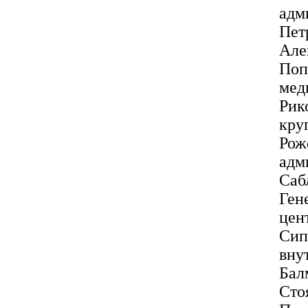
адм
Пет
Але
Поп
мед
Ри
кру
Рож
адм
Саб
Ге
цен
Сип
вну
Бал
Ст