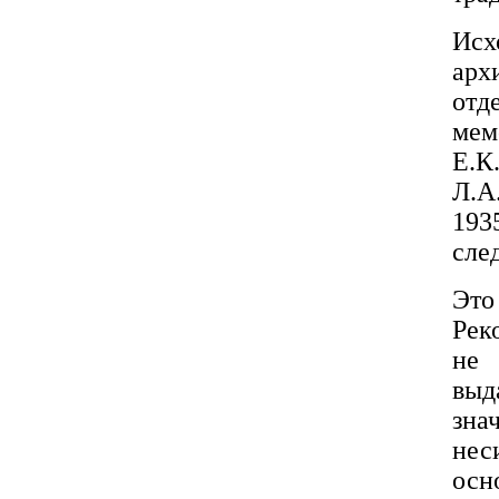
Ис
арх
от
мем
Е.К
Л.А
193
сле
Это
Рек
не 
выд
зн
нес
осн