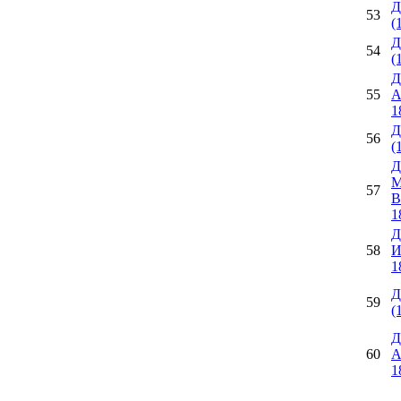
Д
53
(
Д
54
(
Д
55
А
1
Д
56
(
Д
М
57
В
1
Д
58
И
1
Д
59
(
Д
60
А
1