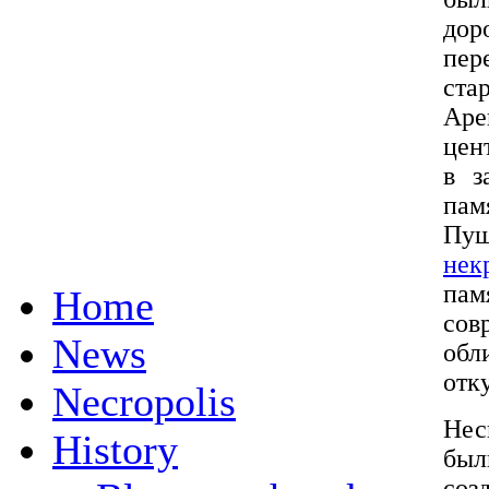
дор
пер
ста
Аре
цен
в з
пам
Пуш
нек
па
Home
сов
News
обл
отк
Necropolis
Нес
History
был
соз