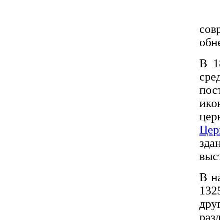
сов
обн
В 1
сре
пос
ико
цер
Цер
зда
выс
В н
132
дру
раз