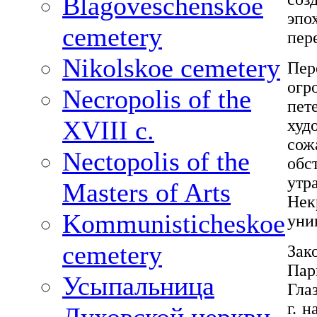
Blagoveschenskoe
эпо
cemetery
пер
Nikolskoe cemetery
Пер
огр
Necropolis of the
пет
XVIII c.
худ
со
Nectopolis of the
обс
утр
Masters of Arts
Нек
Kommunisticheskoe
уни
cemetery
Зак
Пар
Усыпальница
Гла
г. 