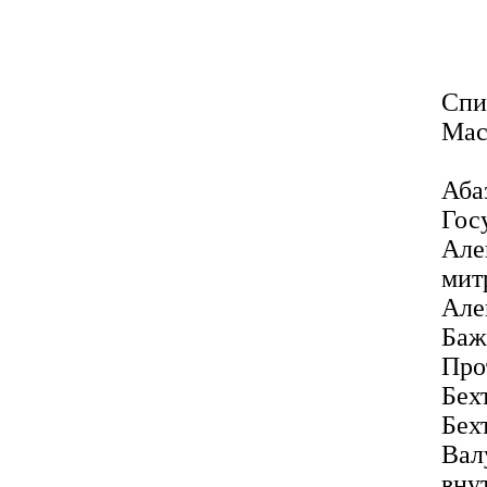
Спи
Мас
Аб
Гос
Але
мит
Але
Ба
Про
Бех
Бех
Вал
вну