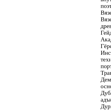
поэ
Вяз
Вяз
дре
Гей
Ака
Гёр
Инс
тех
пор
Тра
Дем
осн
Дуб
адъ
Дур