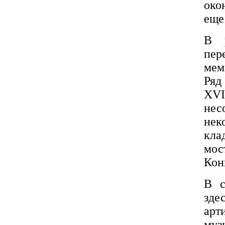
око
еще
В р
пер
мем
Ряд
XVI
нес
нек
кл
мос
Кон
В с
зде
арт
муз