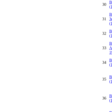
В
30
(
В
31
З
(
В
32
(
В
33
А
1
В
34
(
В
35
(
В
36
(