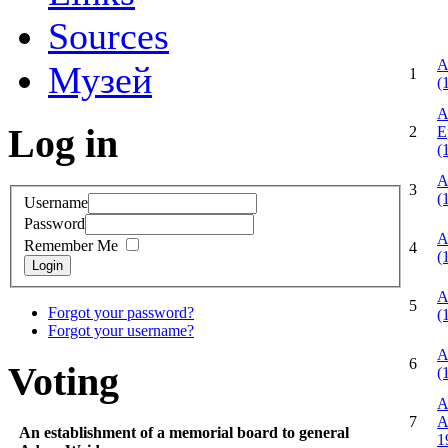
Sources
А
Музей
1
(
А
Log in
2
Е
(
А
3
(
Username
Password
А
Remember Me
4
(
Login
А
5
Forgot your password?
(
Forgot your username?
А
6
Voting
(
А
7
А
An establishment of a memorial board to general
1