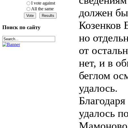
сведениям
I vote against
All the same
должен бы
Козенков 
Поиск по сайту
но отдельн
от остальн
нет, и в о
беглом осм
удалось.
Благодар
удалось п
Мамоново