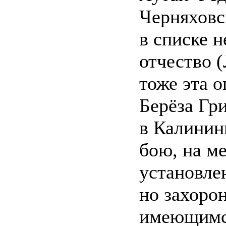
Черняховск
в списке 
отчество 
тоже эта о
Берёза Гр
в Калинин
бою, на ме
установле
но захоро
имеющимся