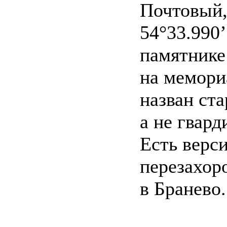
Почтовый,
54°33.990’
памятнике
на мемори
назван ст
а не гвард
Есть верси
перезахор
в Бранево.