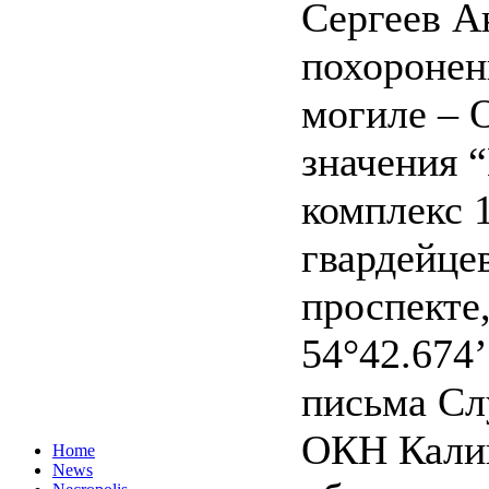
Сергеев А
похоронен
могиле – 
значения
комплекс 
гвардейце
проспекте
54°42.674’
письма Сл
ОКН Кали
Home
News