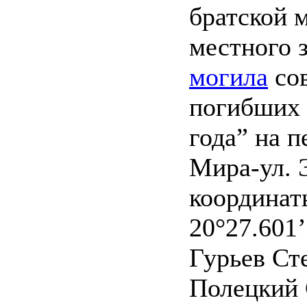
братской 
местного 
могила
сов
погибших 
года” на п
Мира-ул. 
координаты
20°27.601’
Гурьев Ст
Полецкий 