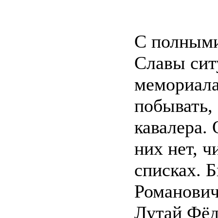
С полными
Славы сит
мемориала
побывать,
кавалера.
них нет, ч
списках. 
Романович
Лутай Фёд