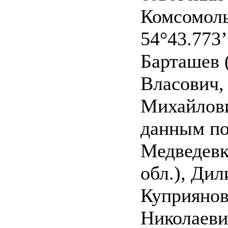
Комсомоль
54°43.773’
Барташев 
Власович,
Михайлови
данным по
Медведевк
обл.), Ди
Куприянов
Николаеви