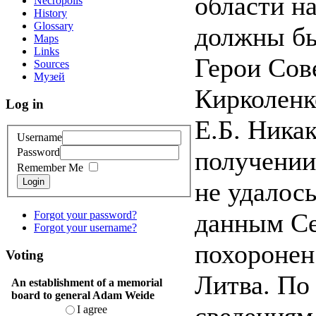
области н
Necropolis
History
Glossary
должны б
Maps
Links
Герои Сов
Sources
Музей
Кирколенк
Log in
Е.Б. Ника
Username
получении
Password
Remember Me
Login
не удалос
данным Се
Forgot your password?
Forgot your username?
похоронен
Voting
Литва. По
An establishment of a memorial
board to general Adam Weide
I agree