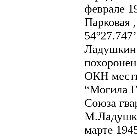
феврале 19
Парковая 
54°27.747’
Ладушкин
похоронен
ОКН местн
“Могила Г
Союза гва
М.Ладушки
марте 1945