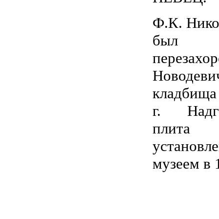
Ф.К. Ник
был
перезахо
Новодеви
кладбища
г. Надг
плита
установле
музеем в 1