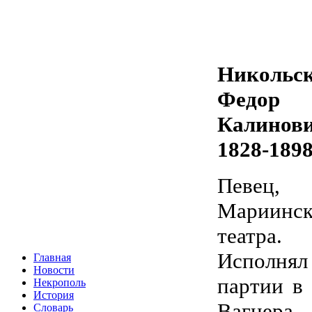
Никольс
Федор
Калинов
1828-189
Певец, 
Мариинск
театра.
Исполнял
Главная
Новости
партии в
Некрополь
История
Вагнера
Словарь