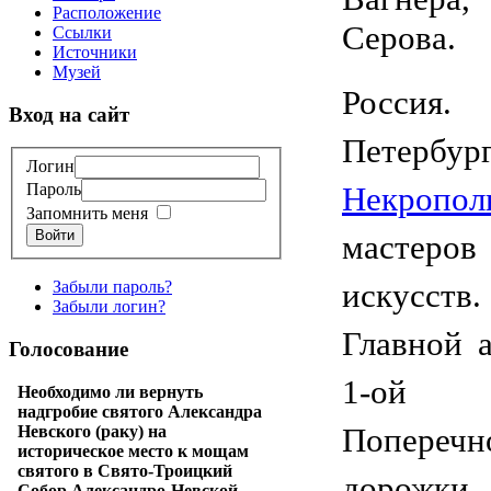
Расположение
Серова.
Ссылки
Источники
Музей
Россия. 
Вход на сайт
Петербург
Логин
Некропол
Пароль
Запомнить меня
Войти
мастеров
искусств
Забыли пароль?
Забыли логин?
Главной 
Голосование
1-ой
Необходимо ли вернуть
надгробие святого Александра
Поперечн
Невского (раку) на
историческое место к мощам
святого в Свято-Троицкий
дорожки.
Собор Александро-Невской