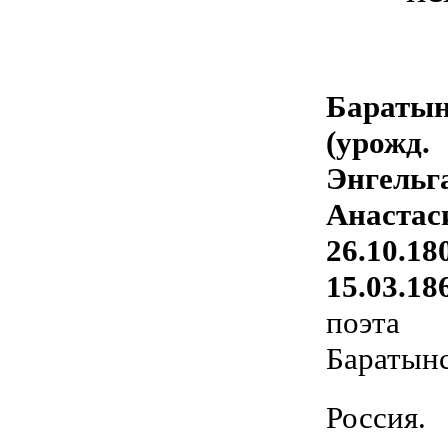
Баратын
(урожд.
Энгельг
Анаста
26.10.18
15.03.18
поэт
Баратын
Росси