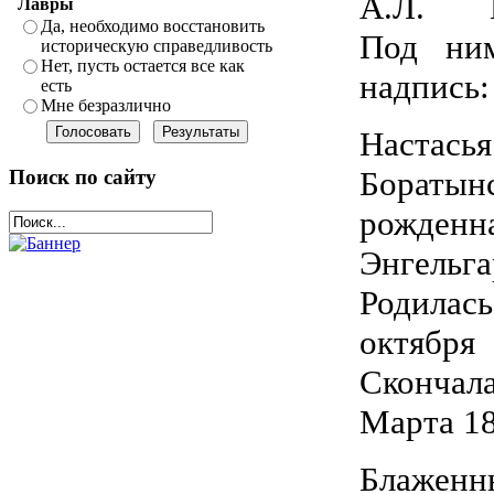
А.Л. Б
Лавры
Да, необходимо восстановить
Под ни
историческую справедливость
Нет, пусть остается все как
надпись:
есть
Мне безразлично
Настась
Борат
Поиск по сайту
рожденн
Энгел
Родил
октября
Сконча
Марта 18
Блаженн