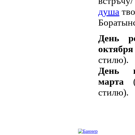
встръч
душа
тво
Боратынс
День р
октября
стилю).
День 
марта
(
стилю).