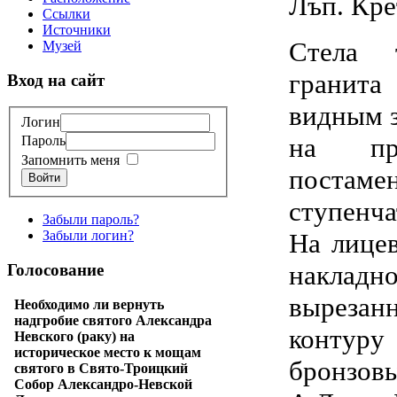
Лъп. Кре
Ссылки
Источники
Стела т
Музей
гранит
Вход на сайт
видным 
Логин
на пря
Пароль
Запомнить меня
пост
Войти
ступенч
Забыли пароль?
На лицев
Забыли логин?
накладно
Голосование
вырез
Необходимо ли вернуть
надгробие святого Александра
конту
Невского (раку) на
историческое место к мощам
бронзов
святого в Свято-Троицкий
Собор Александро-Невской