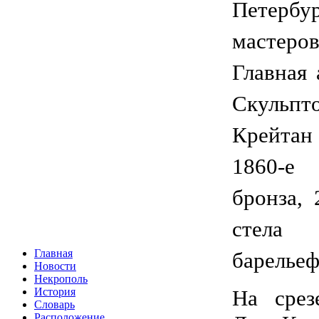
Петербу
мастеро
Главная 
Скуль
Крейтан
1860-е 
бронза, 
стела 
Главная
барельеф
Новости
Некрополь
На срез
История
Словарь
Расположение