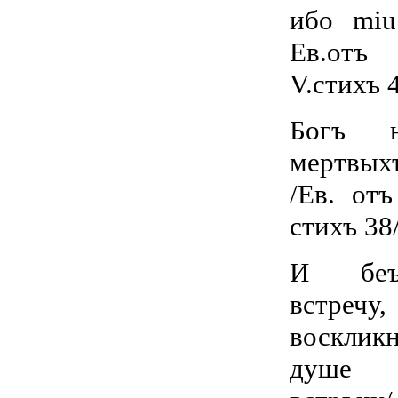
ибо miu
Ев.отъ
V.стихъ 4
Богъ н
мертвых
/Ев. от
стихъ 38/
И беъ
встречу
воскли
душе