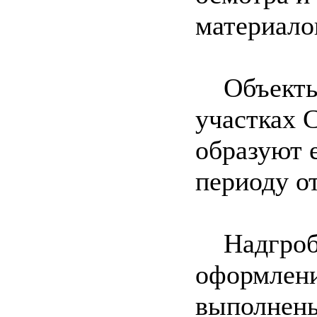
материало
Объекты 
участках 
образуют 
периоду от
Надгробн
оформлени
выполнены