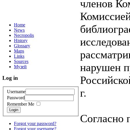
членов Ко
Комиссией
Home
библиогра
News
Necropolis
исследова
History
Glossary
Maps
рассматри
Links
Sources
нарушен п
Музей
Российско
Log in
г.
Username
Password
Remember Me
Login
Согласно 
Forgot your password?
Forgot your username?