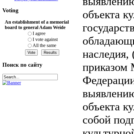
выявлению
Voting
объекта ку
An establishment of a memorial
государст
board to general Adam Weide
I agree
обладающи
I vote against
All the same
наследия,
приказом 
Поиск по сайту
Федерации
выявлению
объекта ку
собой под
культурно