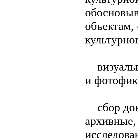
обосновыв
объектам,
культурно
визуальны
и фотофик
сбор доку
архивные,
исследова