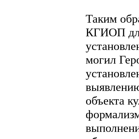
Таким обр
КГИОП для
установле
могил Гер
установле
выявлению
объекта к
формализм
выполнени