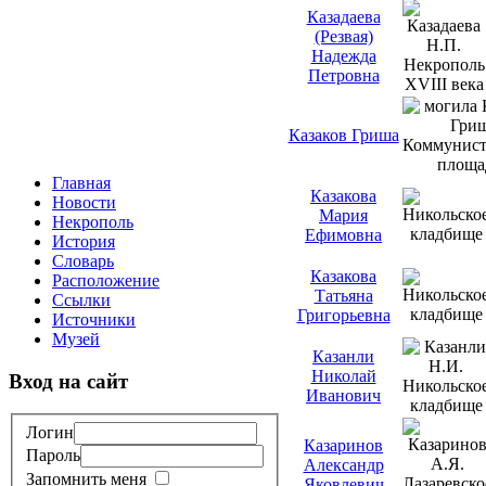
Казадаева
(Резвая)
Надежда
Петровна
Казаков Гриша
Главная
Казакова
Новости
Мария
Некрополь
Ефимовна
История
Словарь
Казакова
Расположение
Татьяна
Ссылки
Григорьевна
Источники
Музей
Казанли
Николай
Вход на сайт
Иванович
Логин
Казаринов
Пароль
Александр
Запомнить меня
Яковлевич