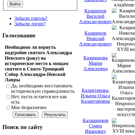
Войти
Казаринов
Василий
Забыли пароль?
Александрович
Забыли логин?
Казаринов
Голосование
Николай
Александрович
Необходимо ли вернуть
надгробие святого Александра
Казаринова
Невского (раку) на
Мария
историческое место к мощам
Алексеевна
святого в Свято-Троицкий
Собор Александро-Невской
Лавры
Да, необходимо восстановить
Калантарова-
историческую справедливость
Ильина Ольга
Нет, пусть остается все как
Калантаровна
есть
Мне безразлично
Калашников
Семен
Поиск по сайту
Иванович