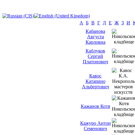
А
Б
В
Г
Д
Е
Ж
З
И
Кабанова
Августа
Карловна
Каблуков
Сергий
Платонович
Кавос
Катарино
Альбертович
Кажанов Котя
Кажуро Антон
Семенович