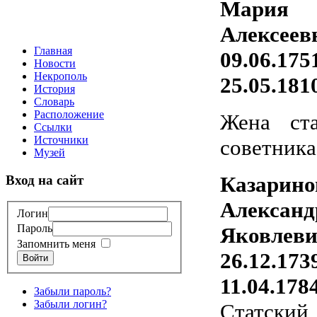
Мария
Алексеев
Главная
09.06.175
Новости
Некрополь
25.05.181
История
Словарь
Расположение
Жена ста
Ссылки
Источники
советника
Музей
Казарино
Вход на сайт
Александ
Логин
Пароль
Яковлев
Запомнить меня
26.12.173
Войти
11.04.178
Забыли пароль?
Забыли логин?
Статский