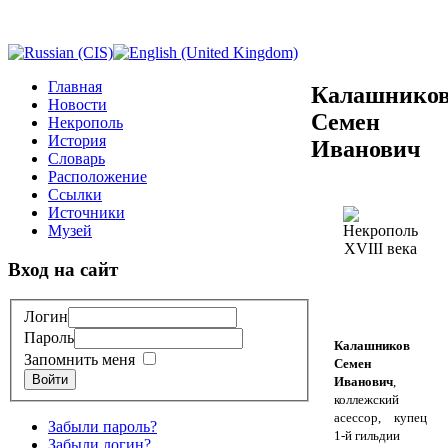
Главная
Калашнико
Новости
Семен
Некрополь
История
Иванович
Словарь
Расположение
Ссылки
Источники
Музей
Вход на сайт
Логин
Пароль
Калашников
Запомнить меня
Семен
Войти
Иванович
,
коллежский
асессор, купец
Забыли пароль?
1-й гильдии
Забыли логин?