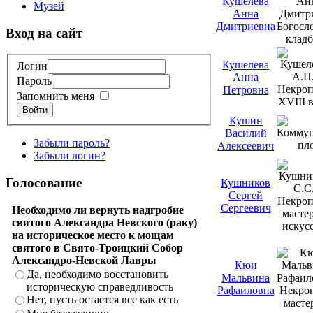
Кушелева
Музей
Анна
Дмитриевна
Вход на сайт
Кушелева
Логин
Анна
Пароль
Петровна
Запомнить меня
Войти
Кушин
Василий
Забыли пароль?
Алексеевич
Забыли логин?
Голосование
Кушников
Сергей
Сергеевич
Необходимо ли вернуть надгробие
святого Александра Невского (раку)
на историческое место к мощам
святого в Свято-Троицкий Собор
Александро-Невской Лавры
Кюи
Да, необходимо восстановить
Мальвина
историческую справедливость
Рафаиловна
Нет, пусть остается все как есть