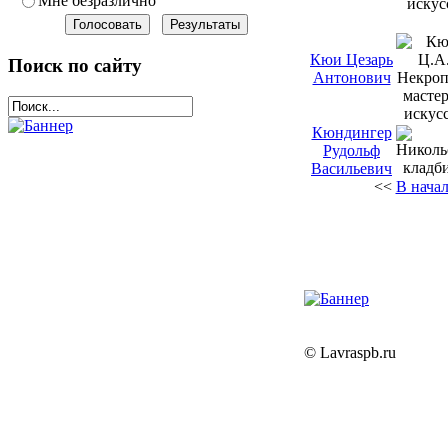
Мне безразлично
Кюи Цезарь
Поиск по сайту
Антонович
Кюндингер
Рудольф
Васильевич
<<
В нача
© Lavraspb.ru