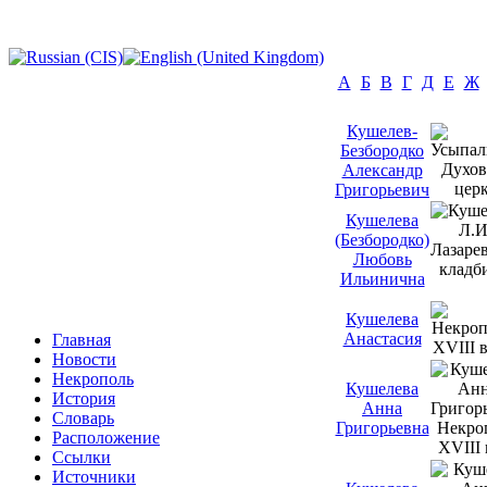
А
Б
В
Г
Д
Е
Ж
Кушелев-
Безбородко
Александр
Григорьевич
Кушелева
(Безбородко)
Любовь
Ильинична
Кушелева
Анастасия
Главная
Новости
Некрополь
Кушелева
История
Анна
Словарь
Григорьевна
Расположение
Ссылки
Источники