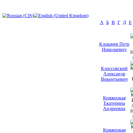
А
Б
В
Г
Д
Е
Клокачев Петр
Николаевич
Клоссовский
Александр
Викентьевич
Княжецкая
Екатерина
Андреевна
Княжецкая