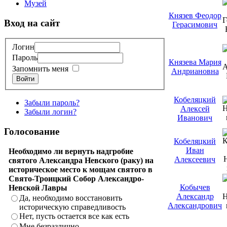
Музей
Князев Феодор
Вход на сайт
Герасимович
Логин
Пароль
Князева Мария
Запомнить меня
Андриановна
Войти
Кобеляцкий
Забыли пароль?
Алексей
Забыли логин?
Иванович
Голосование
Кобеляцкий
Иван
Необходимо ли вернуть надгробие
Алексеевич
святого Александра Невского (раку) на
историческое место к мощам святого в
Свято-Троицкий Собор Александро-
Кобычев
Невской Лавры
Александр
Да, необходимо восстановить
Александрович
историческую справедливость
Нет, пусть остается все как есть
Мне безразлично