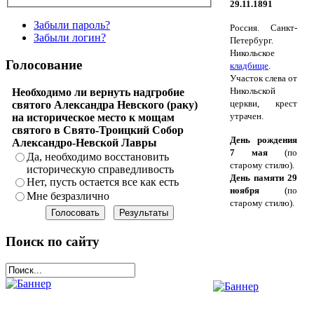
29.11.1891
Забыли пароль?
Россия. Санкт-
Забыли логин?
Петербург.
Никольское
Голосование
кладбище
.
Участок слева от
Никольской
Необходимо ли вернуть надгробие
церкви, крест
святого Александра Невского (раку)
утрачен.
на историческое место к мощам
святого в Свято-Троицкий Собор
День рождения
Александро-Невской Лавры
7 мая
(по
Да, необходимо восстановить
старому стилю).
историческую справедливость
День памяти 29
Нет, пусть остается все как есть
ноября
(по
Мне безразлично
старому стилю).
Поиск по сайту