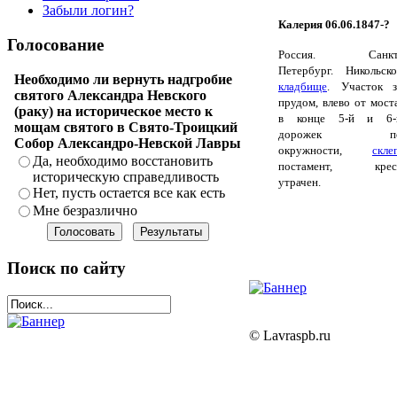
Забыли логин?
Калерия 06.06.1847-?
Голосование
Россия. Санкт
Петербург. Никольско
Необходимо ли вернуть надгробие
кладбище
.
Участок з
святого Александра Невского
прудом, влево от моста
(раку) на историческое место к
в конце 5-й и 6-
мощам святого в Свято-Троицкий
дорожек п
Собор Александро-Невской Лавры
окружности,
скле
Да, необходимо восстановить
постамент, крес
историческую справедливость
утрачен.
Нет, пусть остается все как есть
Мне безразлично
Поиск по сайту
© Lavraspb.ru