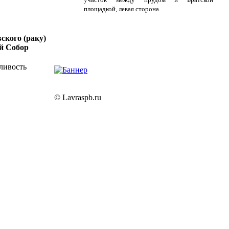
площадкой, левая сторона.
ского (раку)
й Собор
ливость
© Lavraspb.ru