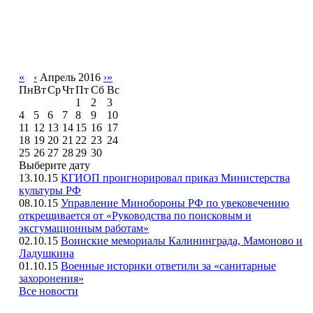
«
‹
Апрель 2016
›
»
Пн
Вт
Ср
Чт
Пт
Сб
Вс
1
2
3
4
5
6
7
8
9
10
11
12
13
14
15
16
17
18
19
20
21
22
23
24
25
26
27
28
29
30
Выберите дату
13.10.15
КГИОП проигнорировал приказ Министерства
культуры РФ
08.10.15
Управление Минобороны РФ по увековечению
открещивается от «Руководства по поисковым и
эксгумационным работам»
02.10.15
Воинские мемориалы Калининграда, Мамоново и
Ладушкина
01.10.15
Военные историки ответили за «санитарные
захоронения»
Все новости