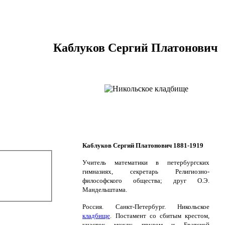
Каблуков Сергий Платонович
Каблуков Сергий Платонович 1881-1919
Учитель математики в петербургских
гимназиях, секретарь Религиозно-
философского общества; друг О.Э.
Мандельштама.
Россия. Санкт-Петербург. Никольское
кладбище
.
Постамент со сбитым крестом,
участок между прудом и Братской