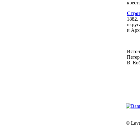
крест
Стро
1882
округ
и Арх
Исто
Петер
В. Ко
© Lavr