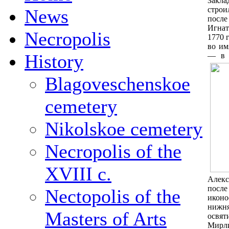
Закла
строи
News
посл
Игнат
Necropolis
1770 
во им
History
— в 
Blagoveschenskoe
cemetery
Nikolskoe cemetery
Necropolis of the
XVIII c.
Алекс
после
Nectopolis of the
иконо
нижн
Masters of Arts
освя
Мирли