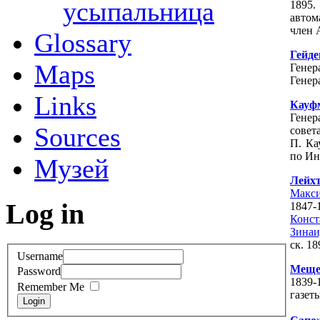
усыпальница
1895
автом
член 
Glossary
Гейде
Maps
Гене
Генер
Links
Кауф
Генер
Sources
совет
П. Ка
по Ин
Музей
Лейхт
Макс
Log in
184
Конс
Зина
ск. 18
Username
Меще
Password
1839-
Remember Me
газет
Login