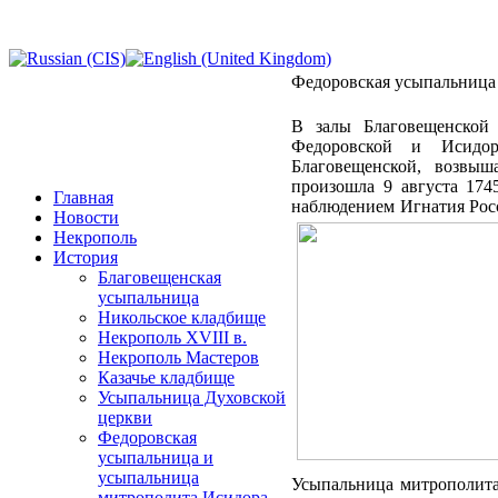
Федоровская усыпальница
В залы Благовещенской 
Федоровской и Исидор
Благовещенской, возвыш
произошла 9 августа 174
Главная
наблюдением Игнатия Росс
Новости
Некрополь
История
Благовещенская
усыпальница
Никольское кладбище
Некрополь XVIII в.
Некрополь Мастеров
Казачье кладбище
Усыпальница Духовской
церкви
Федоровская
усыпальница и
усыпальница
Усыпальница митрополита 
митрополита Исидора