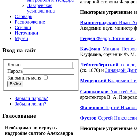
алтарной стороны Федоровс
Лазаревская
усыпальница
Некоторые утраченные з
Словарь
Расположение
Вышнеградский
Иван Ал
Ссылки
Академии наук, министр ф
Источники
Музей
Гейден
Федор Логинович
,
Кауфман
Михаил Петров
Вход на сайт
Кауфмана, соученик Ф. М.
Лейхтенбергский
, герцо
Логин
(ск. 1870) и
Зинаидой Дми
Пароль
Запомнить меня
Мещерский
Владимир Пе
Войти
Сапожников
Алексей Але
архитектора В. А. Покровс
Забыли пароль?
Забыли логин?
Филиппов
Тертий Иванов
Голосование
Фустов
Сергей Николаеви
Необходимо ли вернуть
Некоторые утраченные з
надгробие святого Александра