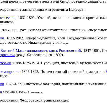
кой церкви. За четверть века в ней было проведено свыше ста 
ахоронения усыпальницы митрополита Исидора:
ексеевич
. 1831-1895. Ученый, основоположник теории автома
инансов.
 1821-1900. Граф. Генерал от инфантерии, начальник Генеральног
ич
. 1822-1902. Генерал-адъютант, член Государственного совет
 Достоевского по Инженерному училищу.
г, Евгений Максимилианович, князь Романовский
. 1847-1901. С
триевной
(рожд. Скобелевой, ск. 1899).
трович
, князь 1839-1914. Публицист, писатель, издатель газеты 
ксандрович
. 1857-1892. Потомственный почетный гражданин.
кого.
ич
. 1825-1899. Писатель-славянофил, почетный член Академии н
ч
1830-1899. Тайный советник.
ахоронения Федоровской усыпальницы: