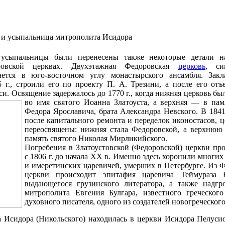
 и усыпальница митрополита Исидора
усыпальницы были перенесены также некоторые детали н
овской церквах. Двухэтажная Федоровская
церковь
, си
ается в юго-восточном углу монастырского ансамбля. Закл
5 г., строили его по проекту П. А. Трезини, а после его от
и. Освящение задержалось до 1770 г., когда нижняя церковь бы
во имя святого Иоанна Златоуста, а верхняя — в па
Федора Ярославича, брата Александра Невского. В 1841
после капитального ремонта и переделок иконостасов, 
переосвящены: нижняя стала Федоровской, а верхнюю
память святого Николая Мирликийского.
Погребения в Златоустовской (Федоровской) церкви пр
с 1806 г. до начала XX в. Именно здесь хоронили многих
и имеретинских царевичей, умерших в Петербурге. Из 
церкви происходит эпитафия царевича Теймураза Б
выдающегося грузинского литератора, а также надгр
митрополита Евгения Булгара, известного греческог
духовного писателя, одного из создателей новогреческог
Исидора (Никольского) находилась в церкви Исидора Пелусиот