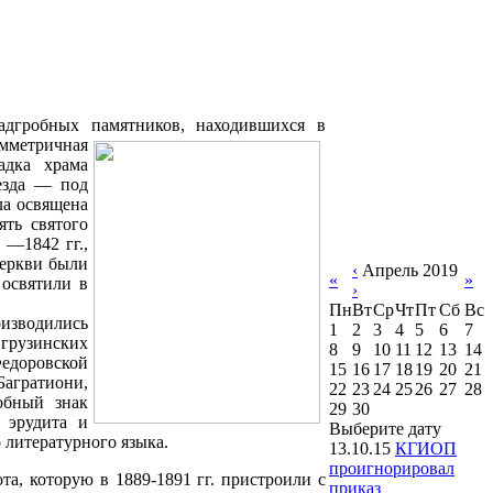
адгробных памятников, находившихся в
мметричная
адка храма
ъезда — под
ла освящена
мять
святого
 —1842 гг.,
церкви были
‹
Апрель 2019
«
»
 освятили в
›
Пн
Вт
Ср
Чт
Пт
Сб
Вс
оизводились
1
2
3
4
5
6
7
 грузинских
8
9
10
11
12
13
14
Федоровской
15
16
17
18
19
20
21
агратиони,
22
23
24
25
26
27
28
обный знак
29
30
о эрудита и
Выберите дату
о литературного языка.
13.10.15
КГИОП
проигнорировал
а, которую в 1889-1891 гг. пристроили с
приказ