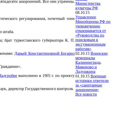
пятидесяти захоронений. Все они утрачены.
Министерства
культуры РФ
08.10.15
Управление
тического регулирования, почетный член
Минобороны РФ по
увековечению
открещивается от
о штаба.
«Руководства по
поисковым и
а; брат туркестанского губернатора К. П.
эксгумационным
работам»
 женами:
Дарьей Константиновной Богарнэ
02.10.15
Воинские
мемориалы
Калининграда,
«Гражданин».
Мамоново и
Ладушкина
Надгробие
выполнено в 1905 г. по проекту
01.10.15
Военные
историки ответили
за «санитарные
аук, директор Государственного контроля.
захоронения»
Все новости