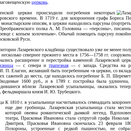
Благовещенскую
церковь
.
енской церкви происходили погребения некоторых
ровского времени. В 1719 г. для захоронения графа Бориса 
 монастырским описям, в церкви находились парсуны (портреты
 Преображенского полка А. М. Головина — «персоны», писанны
ревце с копьем золоченым». Обычай помещать парсуну покойно
осковской Руси.
ерритории Лазаревского кладбища существовало уже не менее по
 несколько севернее прежнего места в 1756—1758 гг. сооружена
начались расширение и перестройка каменной Лазаревской церк
изница
— с севера и
трапезная
— с запада. Средства на р
И. П. Елагин, желавший быть погребенным «в церкви, со вклад
рех саженей до места, где находилось погребение Б. П. Шереме
бходимые 1600 руб., и в 1789 г. постройка была удлинена,
одившиеся вблизи Лазаревской усыпальницы, оказались тепе
 фельдмаршала князя И. Ю. Трубецкого.
К 1810 г. в усыпальнице насчитывалось семнадцать захорон
еще две гробницы. Лазаревская усыпальница стала мест
которой овеяна романтической дымкой легенд. Вдохновен
театра, Прасковья Ивановна стала супругой графа Николая
Дмитрия, Прасковья Ивановна скончалась 23 февраля 1
Похороны, устроенные с редкой пышностью, не собрал