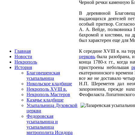
Черной речки каменную 
В деревянной Благовещ
выдающихся деятелей пет
особый притвор. Согласно
А. А. Вейде, полковника
бахромой и кистями, на д
был характерен еще для М
Главная
К середине XVIII в. на т
Новости
церковь
была разобрана, и
Некрополь
конца 1780-х гг., когда 
История
пристроены небольшая
р
Благовещенская
екатерининского времени 
усыпальница
все же не доставало четы
Никольское кладбище
Н.П. Шереметев дал нео
Некрополь XVIII в.
захоронения, прежде нах
Некрополь Мастеров
Феофилакта Лопатинского,
Казачье кладбище
Усыпальница Духовской
церкви
Федоровская
усыпальница и
усыпальница
митрополита Исидора