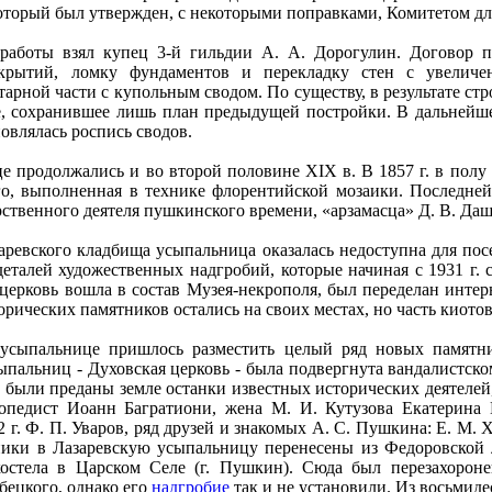
который был утвержден, с некоторыми поправками, Комитетом дл
работы взял купец 3-й гильдии А. А. Дорогулин. Договор п
екрытий, ломку фундаментов и перекладку стен с увелич
арной части с купольным сводом. По существу, в результате ст
ие, сохранившее лишь план предыдущей постройки. В дальнейше
новлялась роспись сводов.
е продолжались и во второй половине XIX в. В 1857 г. в полу
го, выполненная в технике флорентийской мозаики. Последней
рственного деятеля пушкинского времени, «арзамасца» Д. В. Даш
заревского кладбища усыпальница оказалась недоступна для по
еталей художественных надгробий, которые начиная с 1931 г. 
я церковь вошла в состав Музея-некрополя, был переделан интер
рических памятников остались на своих местах, но часть киотов
 усыпальнице пришлось разместить целый ряд новых памятни
пальниц - Духовская церковь - была подвергнута вандалистскому
 были преданы земле останки известных исторических деятелей
опедист Иоанн Багратиони, жена М. И. Кутузова Екатерина 
г. Ф. П. Уваров, ряд друзей и знакомых А. С. Пушкина: Е. М. Х
ники в Лазаревскую усыпальницу перенесены из Федоровской 
костела в Царском Селе (г. Пушкин). Сюда был перезахороне
убецкого, однако его
надгробие
так и не установили. Из восьмиде