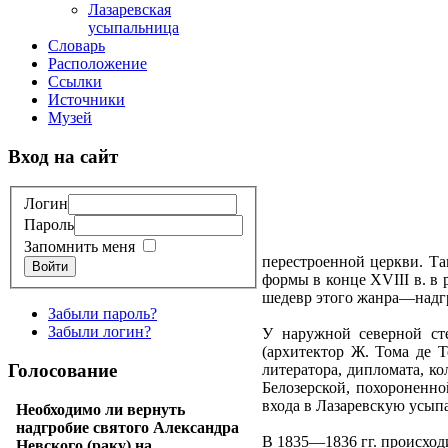
Лазаревская
усыпальница
Словарь
Расположение
Ссылки
Источники
Музей
Вход на сайт
Логин
Пароль
Запомнить меня
перестроенной церкви. Та
Войти
формы в конце XVIII в. в
шедевр этого жанра—надгро
Забыли пароль?
Забыли логин?
У наружной северной ст
(архитектор Ж. Тома де 
Голосование
литератора, дипломата, к
Белозерской, похороненно
входа в Лазаревскую усып
Необходимо ли вернуть
надгробие святого Александра
В 1835—1836 гг. происходи
Невского (раку) на