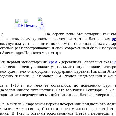
На берегу реки Монастырки, как бы 
ние с невысоким куполом в восточной части - Лазаревская
це
овь служила усыпальницей; по ее имени стало называться Лаза
есколько раз перестраивалась и свой современный облик получила
а Александро-Невского монастыря.
вящен первый монастырский
храм
- деревянная Благовещенская
ц
ря возвели каменную «палатку», восьмигранную в плане, размер
жено будет тело благородныя государыни царевны Наталии Алекс
досию 28 июня 1717 г. майор Г. И. Рубцов, надзиравший за мон
ась в 1716 г., но тело ее оставалось, по повелению царя,
да заграничного путешествия. Петр вернулся 10 октября 1717 г
разднование «перенесения мощей праведного Лазаря четвероднев
8 г., в склепе Лазаревской церкви похоронили придворного медика
аталии Алексеевны», был похоронен младенец царевич Пет
ника. В 1723 г. останки родственников Петра I перенесли в