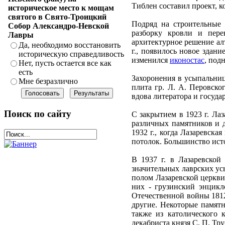
Тиблен составил проект, 
историческое место к мощам
святого в Свято-Троицкий
Подряд на строительные 
Собор Александро-Невской
разборку кровли и пер
Лавры
архитектурное решение алт
Да, необходимо восстановить
г., появилось новое здан
историческую справедливость
изменился
иконостас
, под
Нет, пусть остается все как
есть
Захоронения в усыпальниц
Мне безразлично
плита гр. Л. А. Перовско
вдова литератора и госуда
Поиск по сайту
С закрытием в 1923 г. Ла
различных памятников и д
1932 г., когда Лазаревска
потолок. Большинство исто
В 1937 г. в Лазаревской
значительных лаврских усы
полом Лазаревской церкви
них - грузинский энцикл
Отечественной войны 1812 
другие. Некоторые памят
также из католического 
декабриста князя С. П. Тр