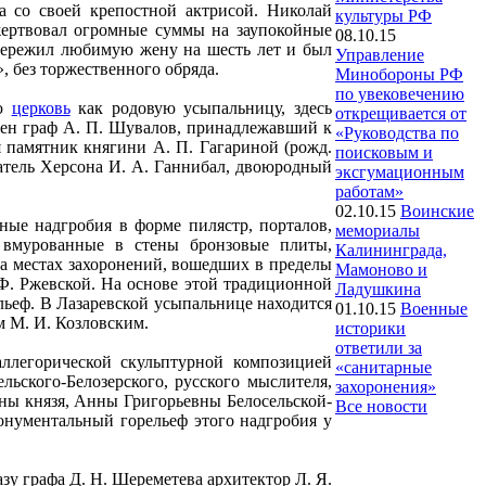
 со своей крепостной актрисой. Николай
культуры РФ
 жертвовал огромные суммы на заупокойные
08.10.15
пережил любимую жену на шесть лет и был
Управление
, без торжественного обряда.
Минобороны РФ
по увековечению
ую
церковь
как родовую усыпальницу, здесь
открещивается от
бен граф А. П. Шувалов, принадлежавший к
«Руководства по
 памятник княгини А. П. Гагариной (рожд.
поисковым и
атель Херсона И. А. Ганнибал, двоюродный
эксгумационным
работам»
02.10.15
Воинские
ные надгробия в форме пилястр, порталов,
мемориалы
и вмурованные в стены бронзовые плиты,
Калининграда,
а местах захоронений, вошедших в пределы
Мамоново и
 Ф. Ржевской. На основе этой традиционной
Ладушкина
льеф. В Лазаревской усыпальнице находится
01.10.15
Военные
м М. И. Козловским.
историки
ответили за
ллегорической скульптурной композицией
«санитарные
льского-Белозерского, русского мыслителя,
захоронения»
жены князя, Анны Григорьевны Белосельской-
Все новости
Монументальный горельеф этого надгробия у
зу графа Д. Н. Шереметева архитектор Л. Я.