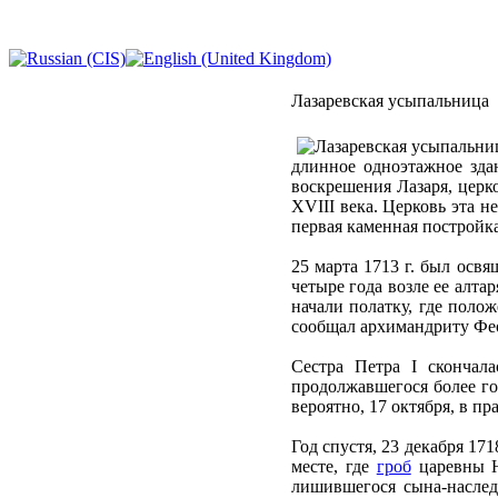
Лазаревская усыпальница
длинное одноэтажное зда
воскрешения Лазаря, церк
XVIII века. Церковь эта н
первая каменная постройк
25 марта 1713 г. был ос
четыре года возле ее алта
начали полатку, где поло
сообщал архимандриту Фео
Сестра Петра I скончал
продолжавшегося более го
вероятно, 17 октября, в п
Год спустя, 23 декабря 171
месте, где
гроб
царевны Н
лишившегося сына-наслед