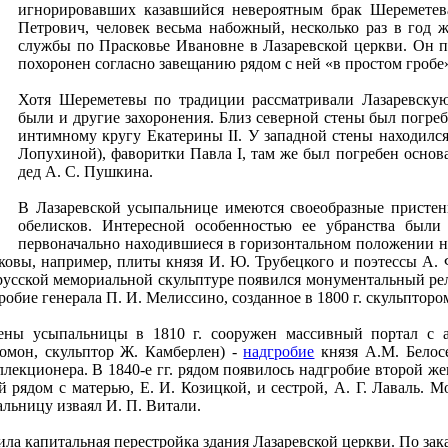
игнорировавших казавшийся невероятным брак Шереметева
Петрович, человек весьма набожный, несколько раз в год
службы по Прасковье Ивановне в Лазаревской церкви. Он 
похоронен согласно завещанию рядом с ней «в простом гробе»
Хотя Шереметевы по традиции рассматривали Лазаревск
были и другие захоронения. Близ северной стены был погре
интимному кругу Екатерины II. У западной стены находился
Лопухиной), фаворитки Павла I, там же был погребен основ
дед А. С. Пушкина.
В Лазаревской усыпальнице имеются своеобразные пристен
обелисков. Интересной особенностью ее убранства был
первоначально находившиеся в горизонтальном положении н
ковы, например, плиты князя И. Ю. Трубецкого и поэтессы А.
 русской мемориальной скульптуре появился монументальный ре
бие генерала П. И. Мелиссино, созданное в 1800 г. скульпторо
ены усыпальницы в 1810 г. сооружен массивный портал с а
Томон, скульптор Ж. Камберлен) -
надгробие
князя А.М. Белосе
оллекционера. В 1840-е гг. рядом появилось надгробие второй 
й рядом с матерью, Е. И. Козицкой, и сестрой, А. Г. Лаваль. 
альницу изваял И. П. Витали.
ла капитальная перестройка здания Лазаревской церкви. По зака