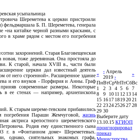
Петровича Шереметева к церкви пристроили
) фельдмаршала Б. П. Шереметева, генерала
е «на китайке черной разными красками, с
го в храме рядом с местом его погребения
лусотни захоронений. Старая Благовещенская
 новая, тоже деревянная. Она простояла до
ви. К старой, начала XVIII в., части были
асширение церкви дал известный деятель
‹
Апрель
«
»
ом от него строенной». Расширенное здание
2019
›
тева и его внуков - Порфирия и Анны. Граф
Пн
Вт
Ср
Чт
Пт
Сб
Вс
 приняв современные размеры. Некоторые
1
2
3
4
5
6
7
рь в ее стенах — например, архиепископа
8
9
10
11
12
13
14
15
16
17
18
19
20
21
22
23
24
25
26
27
28
ений. К старым шереме-тевским прибавились
29
30
ом погребения Параши Жемчуговой,
жизнь
Выберите дату
ная актриса крепостного шереметевского
13.10.15
КГИОП
 Петровича. Родив ему единственного сына
проигнорировал
803 г. в «Фонтанном доме» Шереметевых.
приказ
и, однако, сиятельных знакомых графа,
Министерства