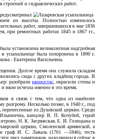
я строений и гидравлических работ.
редусматривал
ением их высоты. Полностью изменилось
роительных работ, завершившихся в мае 1836
м, при ремонтных работах 1845 и 1867 гг.,
 была установлена великолепная надгробная
 в усыпальнице была похоронена в 1890 г.
кова - Екатерина Васильевна.
сещения. Долгое время она служила складом
свозились сюда с других кладбищ города. В
ьер: разобрали
иконостас
, окрасили стены и
 и икон исчезла именно в это время.
ков в связи с тем, что одна из наиболее
 разгрому. Несколько позже, в 1940 г., под
, перенесенные из Духовской церкви. Среди
Ильинична, канцлер В. П. Кочубей, герой
итрово, Н. К. Загряжская, Е. И. Голицына и
лаврской церкви, Смоленской армянской, а
н граф И. С. Лаваль (1761 —1846), тесть
сяти двух памятников, находящихся сейчас в