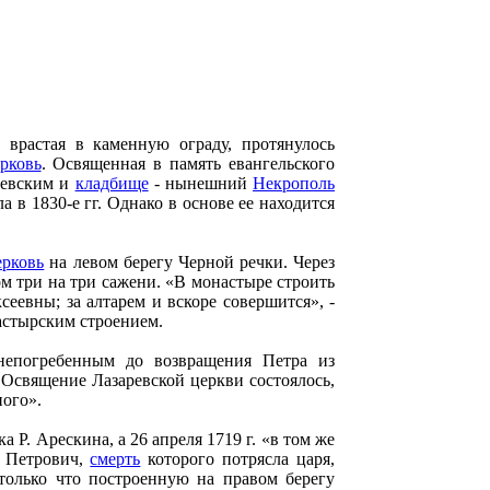
врастая в каменную ограду, протянулось
рковь
. Освященная в память евангельского
ревским и
кладбище
- нынешний
Некрополь
 в 1830-е гг. Однако в основе ее находится
ерковь
на левом берегу Черной речки. Через
ом три на три сажени. «В монастыре строить
еевны; за алтарем и вскоре совершится», -
астырским строением.
 непогребенным до возвращения Петра из
. Освящение Лазаревской церкви состоялось,
ного».
 Р. Арескина, а 26 апреля 1719 г. «в том же
р Петрович,
смерть
которого потрясла царя,
 только что построенную на правом берегу