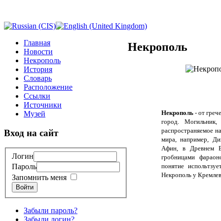
Главная
Некрополь
Новости
Некрополь
История
Словарь
Расположение
Ссылки
Источники
Некрополь
-
от греч
Музей
город. Могильник
распространяемое на
Вход на сайт
мира, например, Д
Афин, в Древнем Е
Логин
гробницами фараон
понятие испольтзуе
Пароль
Некрополь у Кремлев
Запомнить меня
Войти
Забыли пароль?
Забыли логин?