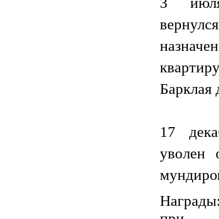
3 июл
вернулс
назначе
кварт
Барклая 
17 дека
уволен 
мундиро
Награды
при Ау