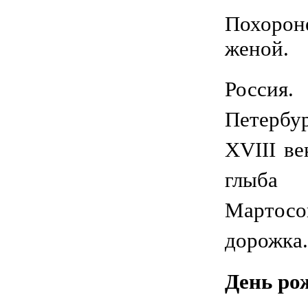
Похорон
женой.
Росси
Петербу
XVIII ве
глыба 
Мартосо
дорожка.
День ро