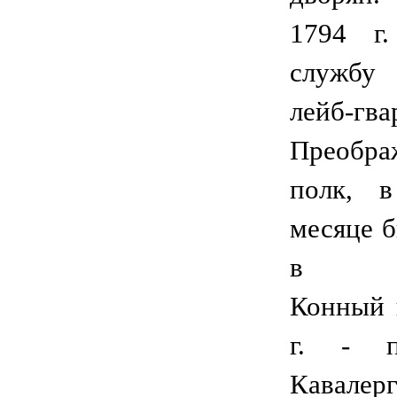
1794 г.
службу 
лейб-гва
Преобра
полк, 
месяце б
в лей
Конный 
г. - п
Кавалер