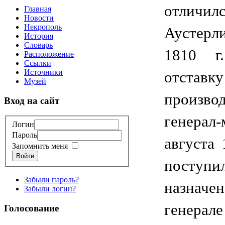
отлич
Главная
Новости
Некрополь
Аустерли
История
Словарь
1810 г
Расположение
Ссылки
Источники
отст
Музей
произв
Вход на сайт
генерал
Логин
Пароль
августа 
Запомнить меня
Войти
поступи
Забыли пароль?
назначен
Забыли логин?
генер
Голосование