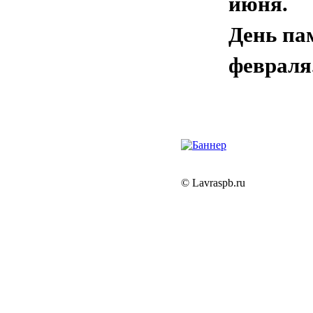
июня.
День па
февраля
© Lavraspb.ru