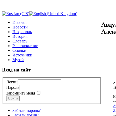
Главная
Авду
Новости
Алек
Некрополь
История
Словарь
Расположение
Ссылки
Источники
Музей
Вход на сайт
Логин
А
Пароль
1
Запомнить меня
Н
Войти
м
А
Забыли пароль?
Я
Забыли логин?
у