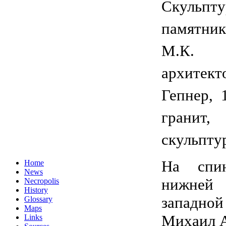
Скульпт
памятни
М.К. 
архит
Гепнер, 
гранит,
скульпту
На спи
Home
News
нижне
Necropolis
History
западн
Glossary
Maps
Михаил 
Links