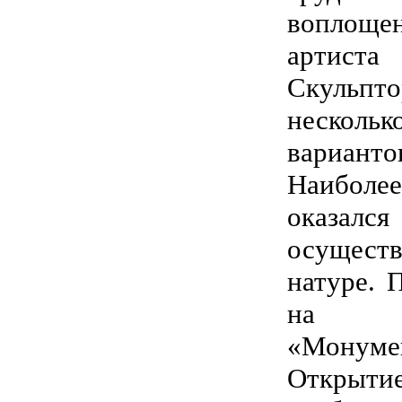
воплощ
артист
Скульпт
нескол
вариант
Наибол
оказался
осущес
натуре. 
на 
«Монумен
Открытие