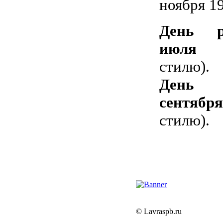
ноября 19
День р
июля
(п
стилю
День 
сентября
стилю).
© Lavraspb.ru