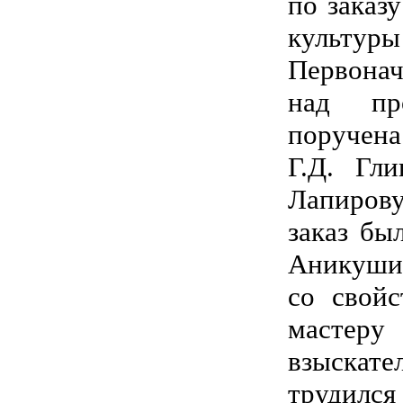
по заказ
культ
Первона
над пр
поручен
Г.Д. Гл
Лапиро
заказ бы
Аникуши
со свойс
мастер
взыскате
труд