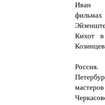
Иван 
филь
Эйзенш
Кихот в
Козинцев
Росси
Петерб
мастер
Черкасов