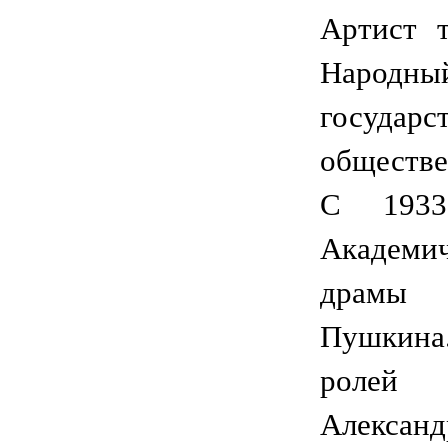
Артист т
Народный
госуда
обществе
С 1933
Академи
драмы
Пушкин
ролей
Алексан