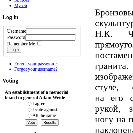
Sources
Музей
Бронзов
Log in
скульпт
Н.К. Ч
Username
Password
прямоуго
Remember Me
Login
постам
грани
Forgot your password?
Forgot your username?
изображ
Voting
стуле, 
An establishment of a memorial
на его 
board to general Adam Weide
I agree
рукой, 
I vote against
All the same
ногу на 
наклон