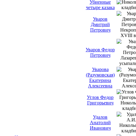
Убиенные
четыре казака
Уваров
Дмитрий
Петрович
Уваров Федор
Петрович
Уварова
(Разумовская)
Екатерина
Алексеевна
Углов Федор
Григорьевич
Удалов
Анатолий
Иванович