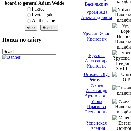
board to general Adam Weide
Васильевич
I agree
Урбан Ада
I vote against
Александровна
All the same
Урусов Борис
Иванович
Поиск по сайту
Урусова
Александра
Ивановна
Urusova Olga
Petrovna
Усачев
Александр
Артемьевич
Усова
Праскева
Степановна
Успенская
Евгения