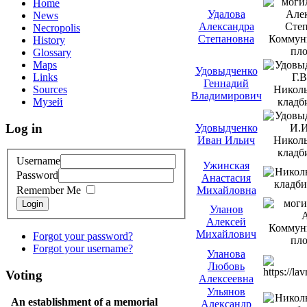
Home
Удалова
News
Александра
Necropolis
Степановна
History
Glossary
Maps
Удовыдченко
Links
Геннадий
Sources
Владимирович
Музей
Log in
Удовыдченко
Иван Ильич
Username
Ужинская
Password
Анастасия
Михайловна
Remember Me
Login
Уланов
Алексей
Михайлович
Forgot your password?
Forgot your username?
Уланова
Любовь
Voting
Алексеевна
Ульянов
An establishment of a memorial
Александр