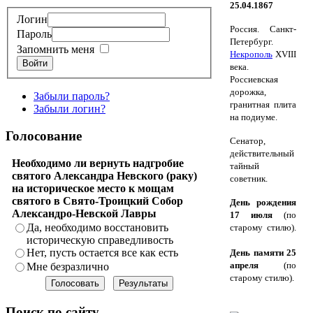
25.04.1867
Логин
Россия. Санкт-
Пароль
Петербург.
Запомнить меня
Некрополь
XVIII
Войти
века.
Россиевская
дорожка,
Забыли пароль?
гранитная плита
Забыли логин?
на подиуме.
Голосование
Сенатор,
действительный
Необходимо ли вернуть надгробие
тайный
святого Александра Невского (раку)
советник.
на историческое место к мощам
святого в Свято-Троицкий Собор
День рождения
Александро-Невской Лавры
17 июля
(по
Да, необходимо восстановить
старому стилю).
историческую справедливость
Нет, пусть остается все как есть
День памяти 25
апреля
(по
Мне безразлично
старому стилю).
Поиск по сайту