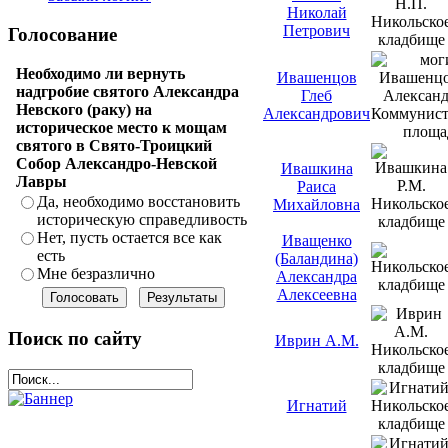
Николай
Петрович
Голосование
Необходимо ли вернуть
Ивашенцов
надгробие святого Александра
Глеб
Невского (раку) на
Александрович
историческое место к мощам
святого в Свято-Троицкий
Собор Александро-Невской
Ивашкина
Лавры
Раиса
Да, необходимо восстановить
Михайловна
историческую справедливость
Нет, пусть остается все как
Иващенко
есть
(Баландина)
Мне безразлично
Александра
Алексеевна
Поиск по сайту
Иврин А.М.
Игнатий