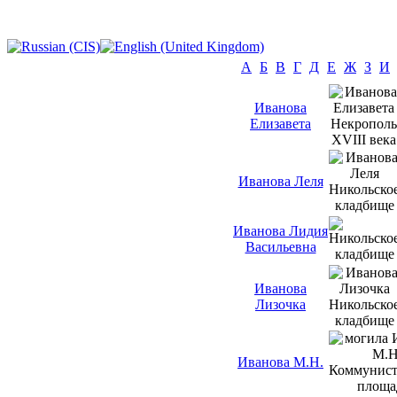
А
Б
В
Г
Д
Е
Ж
З
И
Иванова
Елизавета
Иванова Леля
Иванова Лидия
Васильевна
Иванова
Лизочка
Иванова М.Н.