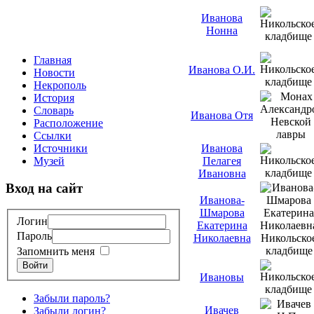
Иванова
Нонна
Главная
Иванова О.И.
Новости
Некрополь
История
Словарь
Иванова Отя
Расположение
Ссылки
Источники
Иванова
Музей
Пелагея
Ивановна
Вход на сайт
Иванова-
Шмарова
Логин
Екатерина
Пароль
Николаевна
Запомнить меня
Войти
Ивановы
Забыли пароль?
Ивачев
Забыли логин?