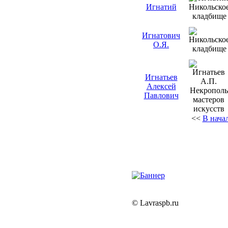
Игнатий
Игнатович
О.Я.
Игнатьев
Алексей
Павлович
<<
В нача
© Lavraspb.ru