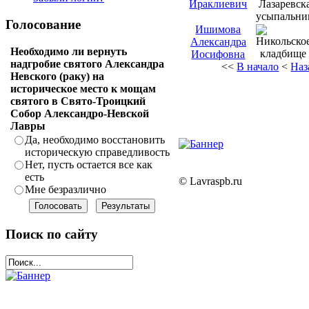
Ираклиевич
Голосование
Ишимова
Александра
Необходимо ли вернуть
Иосифовна
надгробие святого Александра
<<
В начало
<
Наз
Невского (раку) на
историческое место к мощам
святого в Свято-Троицкий
Собор Александро-Невской
Лавры
Да, необходимо восстановить
историческую справедливость
Нет, пусть остается все как
есть
© Lavraspb.ru
Мне безразлично
Поиск по сайту