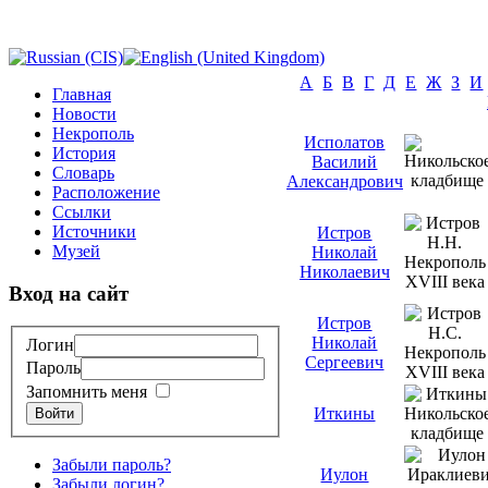
А
Б
В
Г
Д
Е
Ж
З
И
Главная
Новости
Некрополь
Исполатов
История
Василий
Словарь
Александрович
Расположение
Ссылки
Источники
Истров
Музей
Николай
Николаевич
Вход на сайт
Истров
Николай
Логин
Сергеевич
Пароль
Запомнить меня
Иткины
Войти
Забыли пароль?
Иулон
Забыли логин?