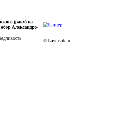
ского (раку) на
Собор Александро-
ведливость
© Lavraspb.ru