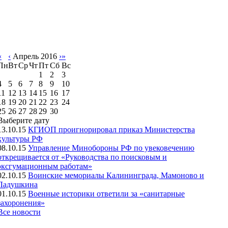
«
‹
Апрель 2016
›
»
Пн
Вт
Ср
Чт
Пт
Сб
Вс
1
2
3
4
5
6
7
8
9
10
11
12
13
14
15
16
17
18
19
20
21
22
23
24
25
26
27
28
29
30
Выберите дату
13.10.15
КГИОП проигнорировал приказ Министерства
культуры РФ
08.10.15
Управление Минобороны РФ по увековечению
открещивается от «Руководства по поисковым и
эксгумационным работам»
02.10.15
Воинские мемориалы Калининграда, Мамоново и
Ладушкина
01.10.15
Военные историки ответили за «санитарные
захоронения»
Все новости