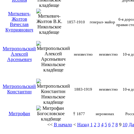
дорож
Миткевич-
Жолтов
6-я доро
1857-1910
генерал- майор
Вячеслав
правая ст
Куприянович
Митропольский
Алексей
неизвестно
неизвестно
10-я д
Арсеньевич
Митропольский
1883-1919
неизвестно
10-я д
Константин
Митрофан
†
1877
иеромонах
Р
о
сс
<<
В начало
<
Назад
1
2
3
4
5
6
7
8
9
10
Да