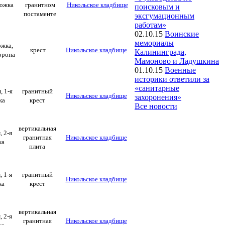
рожка
гранитном
Никольское кладбище
поисковым и
постаменте
эксгумационным
работам»
02.10.15
Воинские
мемориалы
ожка,
крест
Никольское кладбище
Калининграда,
орона
Мамоново и Ладушкина
01.10.15
Военные
историки ответили за
«санитарные
, 1-я
гранитный
Никольское кладбище
захоронения»
ка
крест
Все новости
вертикальная
, 2-я
гранитная
Никольское кладбище
ка
плита
, 1-я
гранитный
Никольское кладбище
ка
крест
вертикальная
, 2-я
гранитная
Никольское кладбище