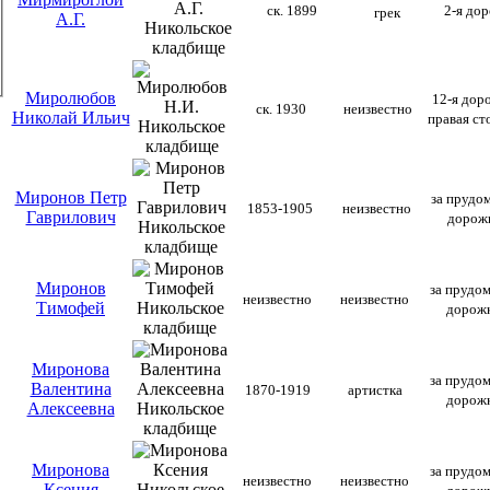
ск. 1899
2-я до
грек
А.Г.
Миролюбов
12-я дор
ск. 1930
неизвестно
Николай Ильич
правая ст
Миронов Петр
за прудом
1853-1905
неизвестно
Гаврилович
дорож
Миронов
за прудом
неизвестно
неизвестно
Тимофей
дорож
Миронова
за прудом
Валентина
1870-1919
артистка
дорож
Алексеевна
Миронова
за прудом
неизвестно
неизвестно
Ксения