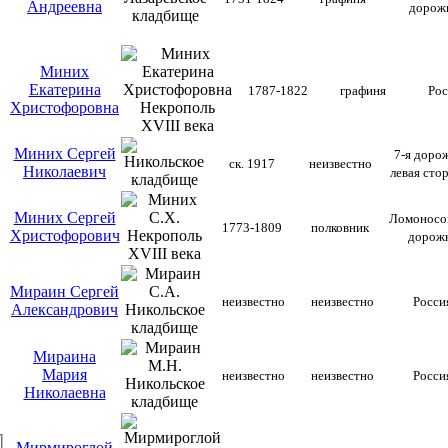
Андреевна
дорож
Миних
Екатерина
1787-1822
графиня
Рос
Христофоровна
Миних Сергей
7-я дорож
ск. 1917
неизвестно
Николаевич
левая сто
Миних Сергей
Ломоносо
1773-1809
полковник
Христофорович
дорож
Мираин Сергей
неизвестно
неизвестно
Р
о
сси
Александрович
Мираина
Мария
неизвестно
неизвестно
Р
о
сси
Николаевна
Мирмироглой