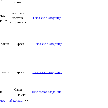
ка
плита
постамент,
жка,
крест не
Никольское кладбище
орона
сохранился
орожка
крест
Никольское кладбище
орожка
крест
Никольское кладбище
Санкт-
ия
Никольское кладбище
Петербург
лее
>
В конец
>>