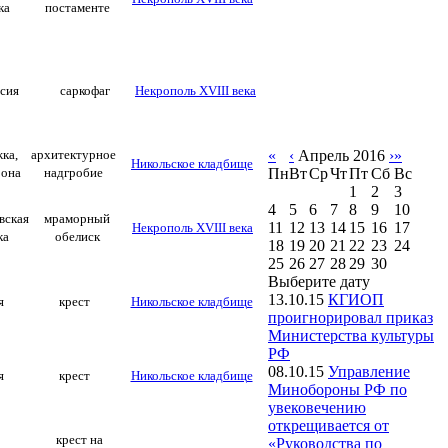
ка
постаменте
сия
саркофаг
Некрополь XVIII века
ка,
архитектурное
«
‹
Апрель 2016
›
»
Никольское кладбище
рона
надгробие
Пн
Вт
Ср
Чт
Пт
Сб
Вс
1
2
3
4
5
6
7
8
9
10
вская
мраморный
11
12
13
14
15
16
17
Некрополь XVIII века
ка
обелиск
18
19
20
21
22
23
24
25
26
27
28
29
30
Выберите дату
13.10.15
КГИОП
я
крест
Никольское кладбище
проигнорировал приказ
Министерства культуры
РФ
08.10.15
Управление
я
крест
Никольское кладбище
Минобороны РФ по
увековечению
открещивается от
крест на
«Руководства по