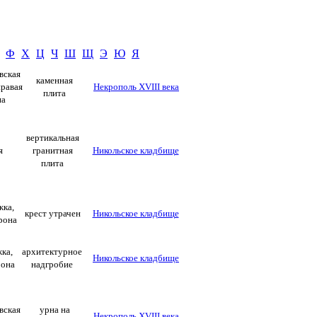
Ф
Х
Ц
Ч
Ш
Щ
Э
Ю
Я
вская
каменная
правая
Некрополь XVIII века
плита
на
вертикальная
я
гранитная
Никольское кладбище
плита
жка,
крест утрачен
Никольское кладбище
рона
ка,
архитектурное
Никольское кладбище
рона
надгробие
вская
урна на
Некрополь XVIII века