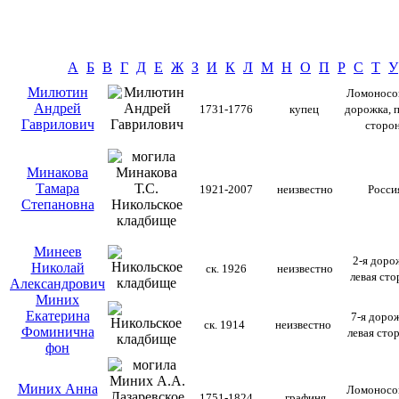
А
Б
В
Г
Д
Е
Ж
З
И
К
Л
М
Н
О
П
Р
С
Т
У
Милютин
Ломоносо
Андрей
1731-1776
купец
дорожка, 
Гаврилович
сторо
Минакова
Тамара
1921-2007
неизвестно
Р
о
сси
Степановна
Минеев
2-я доро
Николай
ск. 1926
неизвестно
левая сто
Александрович
Миних
Екатерина
7-я дорож
ск. 1914
неизвестно
Фоминична
левая сто
фон
Миних Анна
Ломоносо
1751-1824
графиня