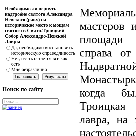
Мемориаль
Необходимо ли вернуть
надгробие святого Александра
Невского (раку) на
мастеров и
историческое место к мощам
святого в Свято-Троицкий
площади А
Собор Александро-Невской
Лавры
Да, необходимо восстановить
справа от
историческую справедливость
Нет, пусть остается все как
Надвратн
есть
Мне безразлично
Монастырк
Поиск по сайту
когда бы
Троицкая
лавра, на 
настояте